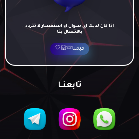
اذا كان لديك اي سؤال او استفسار لا تتردد
بالاتصال بنا
قيمنا🫶🏻🤍
تابعنــا